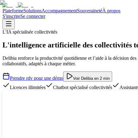
Plateforme
Solutions
Accompagnement
Souveraineté
À propos
S'inscrire
Se connecter
L'IA spécialisée collectivités
L'intelligence artificielle des collectivités t
Delibia renforce la productivité quotidienne et l’aide à la décision des 
collaboratifs, adaptés à chaque métier.
Prendre rdv pour une démo
Voir Delibia en 2 min
Licences illimitées
Chatbot spécialisé collectivités
Assistant