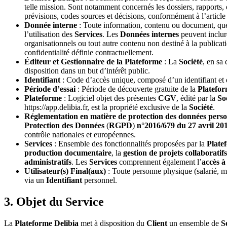
telle mission. Sont notamment concernés les dossiers, rapports, é
prévisions, codes sources et décisions, conformément à l’articl
Donnée interne
: Toute information, contenu ou document, quel
l’utilisation des
Services
. Les
Données internes
peuvent inclure
organisationnels ou tout autre contenu non destiné à la publicatio
confidentialité définie contractuellement.
Éditeur et Gestionnaire de la Plateforme
: La
Société
, en sa 
disposition dans un but d’intérêt public.
Identifiant
: Code d’accès unique, composé d’un identifiant et
Période d’essai
: Période de découverte gratuite de la
Platefo
Plateforme
: Logiciel objet des présentes
CGV
, édité par la
So
https://app.delibia.fr, est la propriété exclusive de la
Société
.
Réglementation en matière de protection des données perso
Protection des Données
(
RGPD
)
n°2016/679 du 27 avril 20
contrôle nationales et européennes.
Services
: Ensemble des fonctionnalités proposées par la
Plate
production documentaire
, la
gestion de projets collaboratifs
administratifs
. Les
Services
comprennent également l’
accès à
Utilisateur(s) Final(aux)
: Toute personne physique (salarié, m
via un
Identifiant
personnel.
3. Objet du Service
La
Plateforme Delibia
met à disposition du
Client
un ensemble de
S