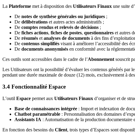
La
Plateforme
met à disposition des
Utilisateurs Finaux
une suite d’
De
notes de synthèse générales ou juridiques
;
De
délibérations
et autres actes administratifs ;
De
comptes rendus et relevés de décisions
;
De
fiches actions
,
fiches de postes
,
questionnaires
et autres d
De
résumés
et
analyses de documents
à des fins d’exploitation
De
contenus simplifiés
visant à améliorer l’accessibilité des écri
De
documents anonymisés
en conformité avec la réglementati
Ces outils sont accessibles dans le cadre de l’
Abonnement
souscrit p
Les Utilisateurs ont la possibilité d’évaluer les contenus générés par 
pendant une durée maximale de douze (12) mois, exclusivement à des fi
3.4 Fonctionnalité Espace
L’outil
Espace
permet aux
Utilisateurs Finaux
d’organiser et de stru
Base de connaissances intégrée
: Import et indexation de docum
Chatbot paramétrable
: Personnalisation des domaines d’exper
Assistants IA
: Automatisation de la production documentaire et 
En fonction des besoins du
Client
, trois types d’Espaces sont disponib