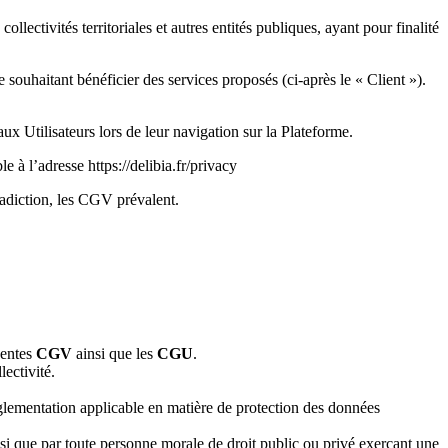
ollectivités territoriales et autres entités publiques, ayant pour finalité
souhaitant bénéficier des services proposés (ci-après le « Client »).
ux Utilisateurs lors de leur navigation sur la Plateforme.
ble à l’adresse https://delibia.fr/privacy
adiction, les CGV prévalent.
sentes
CGV
ainsi que les
CGU
.
lectivité.
églementation applicable en matière de protection des données
insi que par toute personne morale de droit public ou privé exerçant une