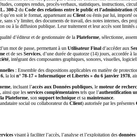
tudes, comptes rendus, procès-verbaux, statistiques, instructions, circul
e
L. 300-2
du
Code des relations entre le public et l’administration
(
 qu’en soit le format, appartenant au
Client
ou émis par lui, importé ou
, sans s’y limiter, des documents de travail, des notes internes, des proj
n ou à la diffusion publique. Leur traitement et leur accès sont limités a
qualité d’éditeur et de gestionnaire de la
Plateforme
, sélectionne, assem
 d’un mot de passe, permettant à un
Utilisateur Final
d’accéder aux
Ser
rme
et de ses
Services
, d’une durée de quatorze (14) jours, accordée à la
ciété
, intégrant des composantes graphiques, sonores, visuelles, logiciel
nnelles
: Ensemble des dispositions applicables en matière de protecti
16
, la loi
n° 78-17 « Informatique et Libertés » du 6 janvier 1978
, a
forme
, incluant l’
accès aux Données publiques
, le
moteur de recher
, ainsi que les
services complémentaires
tels que l’
authentification 
 la Plateforme
, son
support technique
et sa
maintenance
.
andataire social ou collaborateur du
Client
) autorisée par les présentes
ervices
visant à faciliter l’accès, l’analyse et l’exploitation des
données 