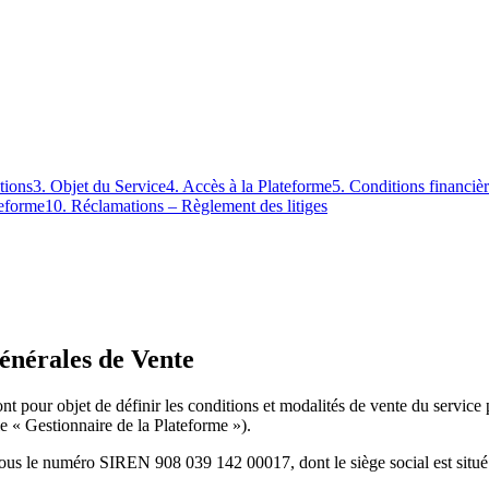
tions
3. Objet du Service
4. Accès à la Plateforme
5. Conditions financiè
teforme
10. Réclamations – Règlement des litiges
énérales de Vente
 pour objet de définir les conditions et modalités de vente du service pr
e « Gestionnaire de la Plateforme »).
us le numéro SIREN 908 039 142 00017, dont le siège social est situé 