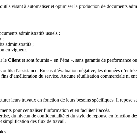
outils visant à automatiser et optimiser la production de documents admin
ocuments administratifs usuels ;
 ;
ts administratifs ;
on en vigueur.
ar le
Client
et sont fournis « en l’état », sans garantie de performance o
les outils d’assistance. En cas d’évaluation négative, les données d’entr
ns d’amélioration du service. Aucune réutilisation commerciale ni entr
cturer leurs travaux en fonction de leurs besoins spécifiques. Il repose 
ents pour centraliser l’information et en faciliter l’accès.
tise, du niveau de confidentialité et du style de réponse en fonction de
simplification des flux de travail.
les :