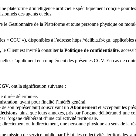
une plateforme d’intelligence artificielle spécifiquement conçue pour les c
cisionnels des agents et élus.
e le Gestionnaire de la Plateforme et toute personne physique ou morale 
 « CGU »), disponibles à l’adresse https://delibia.fr/cgu, applicables a
 le Client est invité à consulter la
Politique de confidentialité
, accessi
squelles s’appliquent en complément des présentes CGV. En cas de contr
CGV
, ont la signification suivante :
e durée déterminée.
istration, ayant pour finalité l’intérêt général.
e de son représentant) souscrivant un
Abonnement
et acceptant les pré
décisions
, ainsi que leurs annexes, pris par l’organe délibérant d’une col
ar l’organe délibérant d’une collectivité territoriale.
r, directement ou indirectement, une personne physique au sens de la r
 mission de service public par l’État, les collectivités territoriales, a