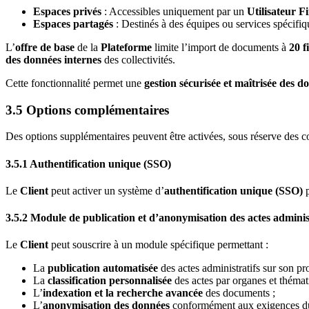
Espaces privés
: Accessibles uniquement par un
Utilisateur F
Espaces partagés
: Destinés à des équipes ou services spécifique
L’
offre de base
de la
Plateforme
limite l’import de documents à
20 f
des données internes
des collectivités.
Cette fonctionnalité permet une
gestion sécurisée et maîtrisée des d
3.5 Options complémentaires
Des options supplémentaires peuvent être activées, sous réserve des co
3.5.1 Authentification unique (SSO)
Le
Client
peut activer un système d’
authentification unique (SSO)
p
3.5.2 Module de publication et d’anonymisation des actes adminis
Le
Client
peut souscrire à un module spécifique permettant :
La
publication automatisée
des actes administratifs sur son pr
La
classification personnalisée
des actes par organes et thémat
L’
indexation et la recherche avancée
des documents ;
L’
anonymisation des données
conformément aux exigences 