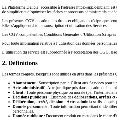
La Plateforme Delibia, accessible à l’adresse https://app.delibia.fr, est 
de simplifier et d’optimiser les tâches et processus administratifs et dé
Les présentes CGV encadrent les droits et obligations réciproques entr
Elles s’appliquent à toute souscription et utilisation des Services.
Les CGV complètent les Conditions Générales d’Utilisation (ci-après les
Pour toute information relative à l’utilisation des données personnelles,
L’utilisation du service est subordonnée à l’acceptation des CGU, le
2. Définitions
Les termes ci-après, lorsqu’ils sont utilisés en gras dans les présentes
Abonnement
: Souscription par le
Client
aux
Services
pour un
Acte administratif
: Acte juridique pris dans le cadre de l’admin
Client
: Toute personne physique ou morale (par l’intermédiair
Décisions publiques
: Ensemble des
délibérations
,
arrêtés
et
Délibération, arrêté, décision
:
Actes administratifs
adoptés p
Donnée personnelle
: Toute information permettant d’identifie
personnelles.
Donnée publique
: Document produit ou reçu dans le cadre d’une