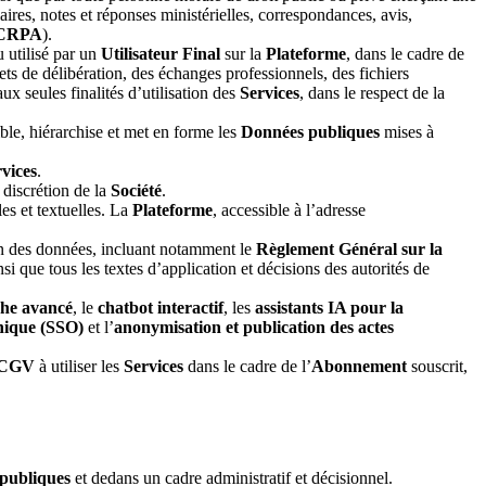
aires, notes et réponses ministérielles, correspondances, avis,
CRPA
).
 utilisé par un
Utilisateur Final
sur la
Plateforme
, dans le cadre de
ets de délibération, des échanges professionnels, des fichiers
ux seules finalités d’utilisation des
Services
, dans le respect de la
ble, hiérarchise et met en forme les
Données publiques
mises à
vices
.
 discrétion de la
Société
.
les et textuelles. La
Plateforme
, accessible à l’adresse
on des données, incluant notamment le
Règlement Général sur la
insi que tous les textes d’application et décisions des autorités de
che avancé
, le
chatbot interactif
, les
assistants IA pour la
unique (SSO)
et l’
anonymisation et publication des actes
CGV
à utiliser les
Services
dans le cadre de l’
Abonnement
souscrit,
publiques
et dedans un cadre administratif et décisionnel.