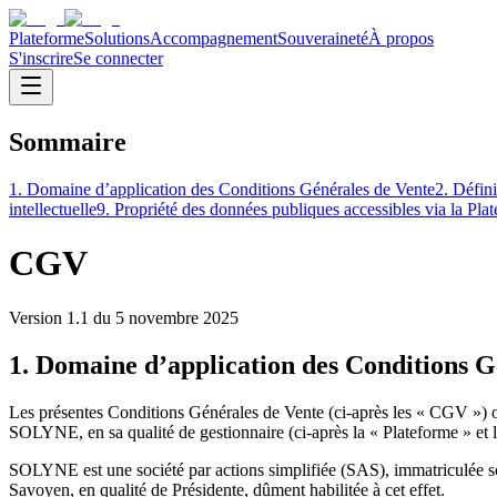
Plateforme
Solutions
Accompagnement
Souveraineté
À propos
S'inscrire
Se connecter
Sommaire
1. Domaine d’application des Conditions Générales de Vente
2. Défini
intellectuelle
9. Propriété des données publiques accessibles via la Pla
CGV
Version
1.1
du
5 novembre 2025
1. Domaine d’application des Conditions G
Les présentes Conditions Générales de Vente (ci-après les « CGV ») ont
SOLYNE, en sa qualité de gestionnaire (ci-après la « Plateforme » et l
SOLYNE est une société par actions simplifiée (SAS), immatriculée so
Savoyen, en qualité de Présidente, dûment habilitée à cet effet.