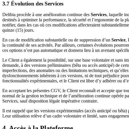
3.7 Évolution des Services
Delibia procède à une amélioration continue des
Services
, laquelle i
destinés à optimiser la performance, la sécurité et l’ergonomie de la pl
notifier, dans les cas où ces modifications affecteraient substantiellem
quinze (15) jours.
En cas de modification substantielle ou de suppression d’un
Service
,
la continuité de ses activités. Par ailleurs, certaines évolutions pour
ces options n’est pas automatique et donnera lieu à un avenant spécifiq
Le Client a également la possibilité, sur une base volontaire et sans i
demande, à des versions préliminaires (bêta ou accès anticipé) de cert
imperfections, des anomalies ou des limitations techniques, et qu’elle
dysfonctionnements inhérents à ces versions, ni de tout préjudice pouva
fonctionnalités expérimentales, et le Client est libre d’y adhérer ou d’
En acceptant les présentes CGV, le Client reconnaît et accepte que tou
normal de la gestion technique et de l’amélioration continue opérée p
Services, sauf disposition légale impérative contraire.
Il est rappelé que les versions expérimentales (accès anticipé ou bêta)
Leur utilisation relève d’un cadre volontaire et limité, sans engagement s
4. Accès à la Plateforme