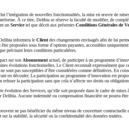
nclut l’intégration de nouvelles fonctionnalités, la mise en œuvre de mise
ateforme. À ce titre, Delibia se réserve la faculté de modifier, de complé
ent un
Service
tel que décrit aux présentes
Conditions Générales de V
 Delibia informera le
Client
des changements envisagés afin de lui permet
ront être proposées sous forme d’options payantes, accessibles uniquement
ue précisant leurs conditions particulières.
mpact sur son
Abonnement
actuel, de participer à un programme d’innov
aines évolutions fonctionnelles. Le Client reconnaît expressément que c
s ne sont pas susceptibles d’être considérées comme définitives. En cons
nt en découler. La participation au programme d’innovation est proposée 
en refuser la participation sans que cela n’affecte ses droits ou obligati
te évolution des Services, qu’elle soit proposée dans le cadre de mises 
ar Delibia. Aucune indemnité ou compensation financière ne pourra être 
 peuvent ne pas bénéficier du même niveau de couverture contractuelle et
ur la stabilité, la sécurité ou la confidentialité des données traitées.