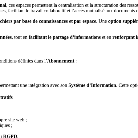
inal
, ces espaces permettent la centralisation et la structuration des ress
s, facilitant le travail collaboratif et l’accès mutualisé aux documents et
ichiers par base de connaissances et par espace
. Une
option supplé
onnées
, tout en
facilitant le partage d’informations
et en
renforçant l
nditions définies dans l’
Abonnement
:
ermettant une intégration avec son
Système d’Information
. Cette opt
tratifs
opre site web ;
iques ;
du
RGPD
.